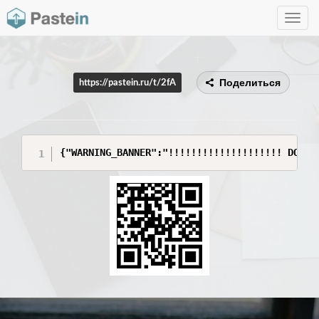
Toggle
navig
Поделиться
https://pastein.ru/t/2fA
{"WARNING_BANNER":"!!!!!!!!!!!!!!!!!!!! DO NO