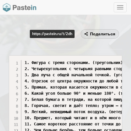
Toggle
navig
Поделиться
https://pastein.ru/t/2dh
1. Фигура с тремя сторонами. (треугольник)  

2. Четырехугольник с четырьмя равными сторонам
3. Два луча с общей начальной точкой. (угол)  
4. Отрезок от центра окружности до любой точки
5. Прямая, которая касается окружности в одной
6. Какой угол больше 90° и меньше 180°. (тупой
7. Белая бумага в тетради, на которой пишут и 
8. Горячая, светит и даёт тепло; утром — встаё
9. Легкий, невидимый поток воздуха. (ветер)  

10. Предмет, который читают и в нём много стра
11. Самое короткое расстояние от точки до прям
12. Чем больше берёшь, тем больше оставляешь п