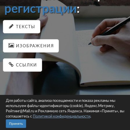
регистрации
:
ТЕКСТЫ
ИЗОБРАЖЕНИЯ
ССЫЛКИ
Для работы сайта, анализа посещаемости и показа рекламы мы
используем файлы-идентификаторы (cookie), Яндекс.Метрику,
© 2026 pastein.ru |
Пользовательское соглашение
|
Политика
Рейтинг@Mail.ru и Рекламную сеть Яндекса. Нажимая «Принять», вы
соглашаетесь с
Политикой конфиденциальности
конфиденциальности
.
Сайт использует файлы-идентификаторы (cookie)
Принять