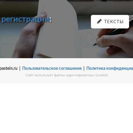
и
регистрации
:
ТЕКСТЫ
pastein.ru |
Пользовательское соглашение
|
Политика конфиденциа
Сайт использует файлы-идентификаторы (cookie)