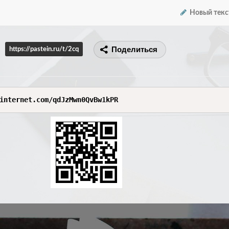
Новый текс
Поделиться
https://pastein.ru/t/2cq
internet.com/qdJzMwn0QvBw1kPR