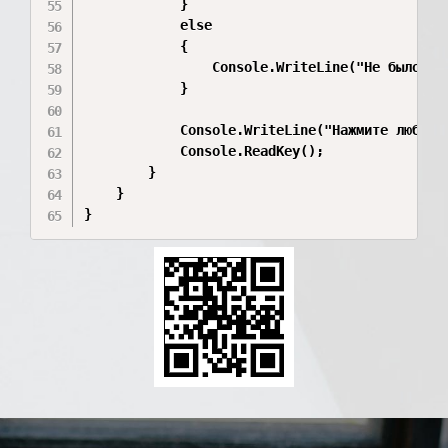
            }

            else

            {

                Console.WriteLine("Не было вве
            }

            Console.WriteLine("Нажмите любую к
            Console.ReadKey();

        }

    }

}