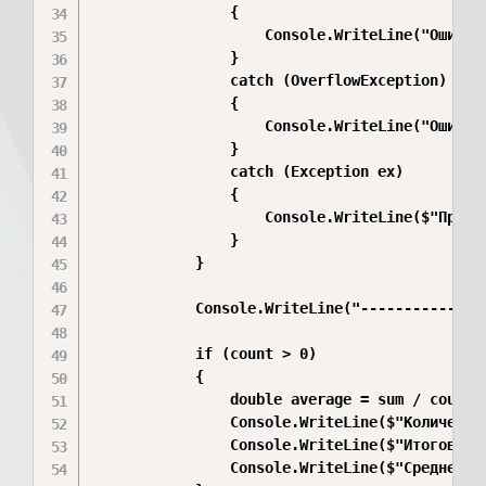
                {

                    Console.WriteLine("Ошибка
                }

                catch (OverflowException)

                {

                    Console.WriteLine("Ошибка:
                }

                catch (Exception ex)

                {

                    Console.WriteLine($"Произ
                }

            }

            Console.WriteLine("---------------
            if (count > 0)

            {

                double average = sum / count;

                Console.WriteLine($"Количество
                Console.WriteLine($"Итоговая с
                Console.WriteLine($"Среднее ар