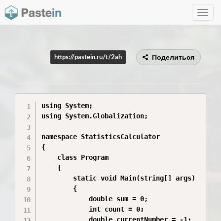
Toggle
navig
Поделиться
https://pastein.ru/t/2ah
using System;

using System.Globalization;

namespace StatisticsCalculator

{

    class Program

    {

        static void Main(string[] args)

        {

            double sum = 0;

            int count = 0;

            double currentNumber = -1;
