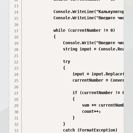
            Console.WriteLine("Калькулятор сум
            Console.WriteLine("Введите числа 
            while (currentNumber != 0)

            {

                Console.Write("Введите число: 
                string input = Console.ReadLin
                try

                {

                    input = input.Replace(',',
                    currentNumber = Convert.T
                    if (currentNumber != 0)

                    {

                        sum += currentNumber;

                        count++;

                    }

                }

                catch (FormatException)
