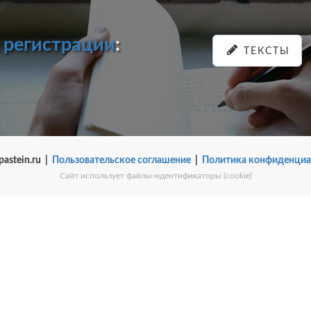
и
регистрации
:
ТЕКСТЫ
pastein.ru |
Пользовательское соглашение
|
Политика конфиденциа
Сайт использует файлы-идентификаторы (cookie)