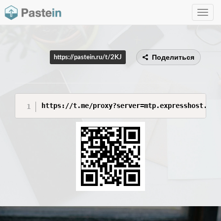
Toggle
navig
Поделиться
https://pastein.ru/t/2KJ
https://t.me/proxy?server=mtp.expresshost.clo