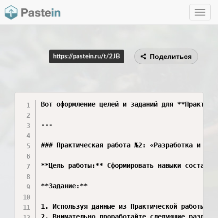
Toggle
navig
Поделиться
https://pastein.ru/t/2JB
Вот оформление целей и заданий для **Практиче
---

### Практическая работа №2: «Разработка и анал
**Цель работы:** Сформировать навыки составле
**Задание:**

1. Используя данные из Практической работы №1
2. Внимательно проработайте следующие разделы