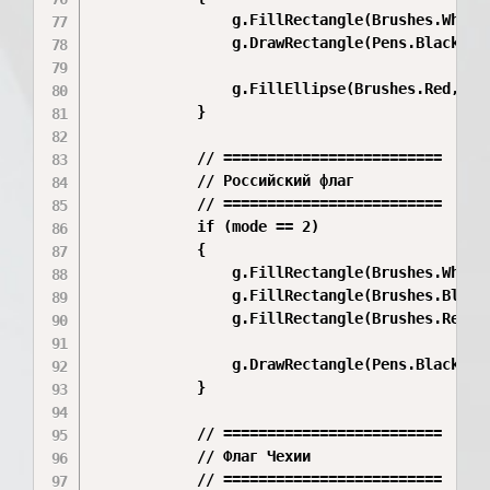
                g.FillRectangle(Brushes.White,
                g.DrawRectangle(Pens.Black, 25
                g.FillEllipse(Brushes.Red, 350
            }

            // =========================

            // Российский флаг

            // =========================

            if (mode == 2)

            {

                g.FillRectangle(Brushes.White,
                g.FillRectangle(Brushes.Blue, 
                g.FillRectangle(Brushes.Red, 2
                g.DrawRectangle(Pens.Black, 25
            }

            // =========================

            // Флаг Чехии

            // =========================
