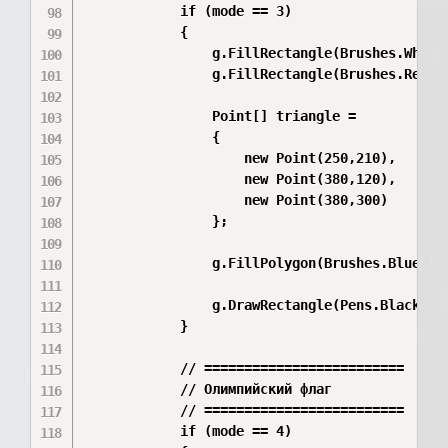
            if (mode == 3)

            {

                g.FillRectangle(Brushes.White,
                g.FillRectangle(Brushes.Red, 2
                Point[] triangle =

                {

                    new Point(250,210),

                    new Point(380,120),

                    new Point(380,300)

                };

                g.FillPolygon(Brushes.Blue, tr
                g.DrawRectangle(Pens.Black, 25
            }

            // =========================

            // Олимпийский флаг

            // =========================

            if (mode == 4)
