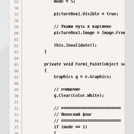
            mode = 5;

            pictureBox1.Visible = true;

            // Укажи путь к картинке

            pictureBox1.Image = Image.FromFile
            this.Invalidate();

        }

        private void Form1_Paint(object sender
        {

            Graphics g = e.Graphics;

            // очищение

            g.Clear(Color.White);

            // =========================

            // Японский флаг

            // =========================

            if (mode == 1)

            {
