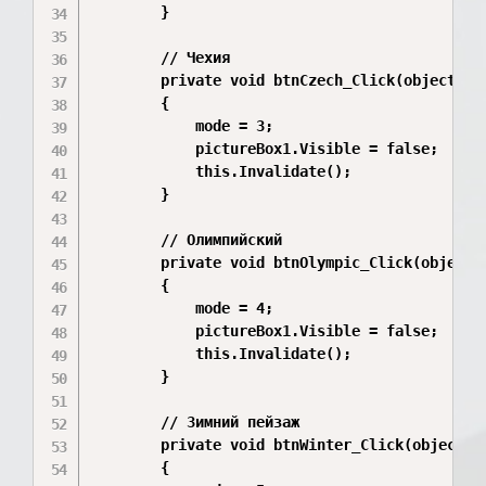
        }

        // Чехия

        private void btnCzech_Click(object sen
        {

            mode = 3;

            pictureBox1.Visible = false;

            this.Invalidate();

        }

        // Олимпийский

        private void btnOlympic_Click(object s
        {

            mode = 4;

            pictureBox1.Visible = false;

            this.Invalidate();

        }

        // Зимний пейзаж

        private void btnWinter_Click(object se
        {
