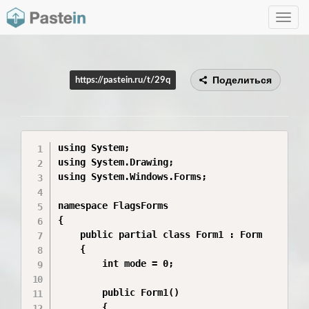
Toggle
navig
Поделиться
https://pastein.ru/t/29q
using System;

using System.Drawing;

using System.Windows.Forms;

namespace FlagsForms

{

    public partial class Form1 : Form

    {

        int mode = 0;

        public Form1()

        {
