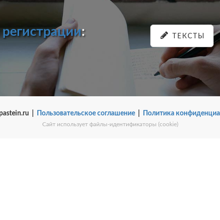
и
регистрации
:
ТЕКСТЫ
pastein.ru |
Пользовательское соглашение
|
Политика конфиденциа
Сайт использует файлы-идентификаторы (cookie)