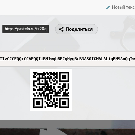
Новый текс
Поделиться
https://pastein.ru/t/20q
IIvCCCEQQrCCAEQQIiBMJwghBECgHygBcB3AS0IGMALALigBNSAnQgTw