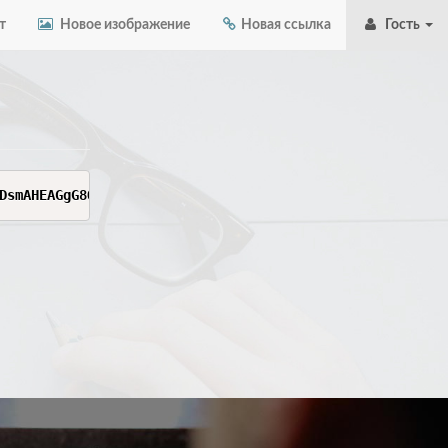
т
Новое изображение
Новая ссылка
Гость
DsmAHEAGgG8QAcwA2AewBGAQxEgaggM5cApsvpiAtssLKmAOgXKRyijv