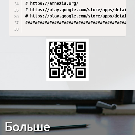
# https://amnezia.org/

# https://play.google.com/store/apps/details?i
# https://play.google.com/store/apps/details?i
##############################################
Больше