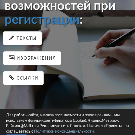
возможностей при
регистрации
:
ТЕКСТЫ
ИЗОБРАЖЕНИЯ
ССЫЛКИ
Для работы сайта, анализа посещаемости и показа рекламы мы
используем файлы-идентификаторы (cookie), Яндекс.Метрику,
© 2026 pastein.ru |
Пользовательское соглашение
|
Политика
Рейтинг@Mail.ru и Рекламную сеть Яндекса. Нажимая «Принять», вы
соглашаетесь с
Политикой конфиденциальности
конфиденциальности
.