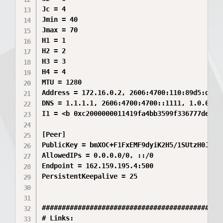
Jc = 4

Jmin = 40

Jmax = 70

H1 = 1

H2 = 2

H3 = 3

H4 = 4

MTU = 1280

Address = 172.16.0.2, 2606:4700:110:89d5:da0d:
DNS = 1.1.1.1, 2606:4700:4700::1111, 1.0.0.1, 
I1 = <b 0xc2000000011419fa4bb3599f336777de79f
[Peer]

PublicKey = bmXOC+F1FxEMF9dyiK2H5/1SUtzH0JuVo5
AllowedIPs = 0.0.0.0/0, ::/0

Endpoint = 162.159.195.4:500

PersistentKeepalive = 25

##############################################
# Links:
