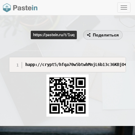
Toggle
navig
Поделиться
https://pastein.ru/t/1uq
happ://crypt5/hfqa70w5btwhMnjL6b13c36KBjO+fhY