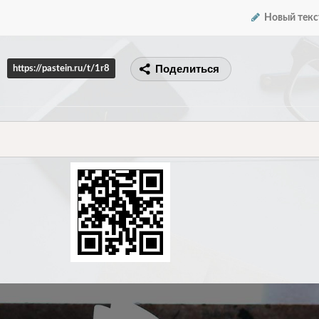
Новый текс
Поделиться
https://pastein.ru/t/1r8