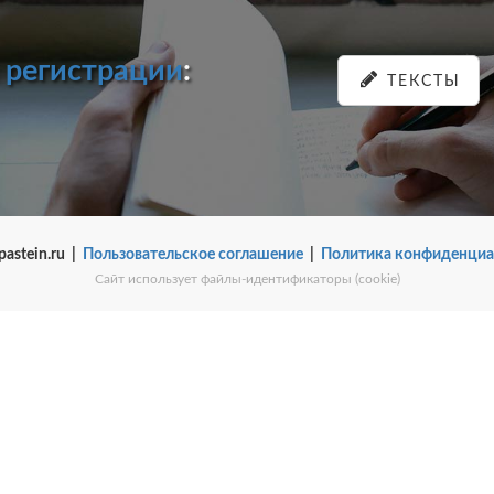
и
регистрации
:
ТЕКСТЫ
pastein.ru |
Пользовательское соглашение
|
Политика конфиденциа
Сайт использует файлы-идентификаторы (cookie)