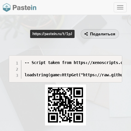
Toggle
navig
Поделиться
https://pastein.ru/t/1pJ
-- Script taken from https://xenoscripts.com w