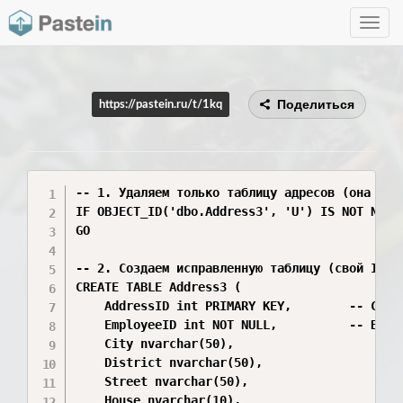
Toggle
navig
Поделиться
https://pastein.ru/t/1kq
-- 1. Удаляем только таблицу адресов (она подч
IF OBJECT_ID('dbo.Address3', 'U') IS NOT NULL 
GO

-- 2. Создаем исправленную таблицу (свой ID, с
CREATE TABLE Address3 (

    AddressID int PRIMARY KEY,        -- Свой 
    EmployeeID int NOT NULL,          -- Внешн
    City nvarchar(50),

    District nvarchar(50),

    Street nvarchar(50),

    House nvarchar(10),
