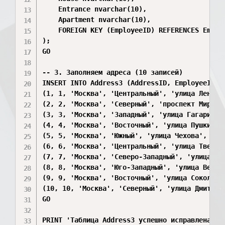
    Entrance nvarchar(10),

    Apartment nvarchar(10),

    FOREIGN KEY (EmployeeID) REFERENCES Employ
);

GO

-- 3. Заполняем адреса (10 записей)

INSERT INTO Address3 (AddressID, EmployeeID, 
(1, 1, 'Москва', 'Центральный', 'улица Ленина'
(2, 2, 'Москва', 'Северный', 'проспект Мира', 
(3, 3, 'Москва', 'Западный', 'улица Гагарина',
(4, 4, 'Москва', 'Восточный', 'улица Пушкина',
(5, 5, 'Москва', 'Южный', 'улица Чехова', '8',
(6, 6, 'Москва', 'Центральный', 'улица Тверска
(7, 7, 'Москва', 'Северо-Западный', 'улица Арб
(8, 8, 'Москва', 'Юго-Западный', 'улица Вернад
(9, 9, 'Москва', 'Восточный', 'улица Сокольнич
(10, 10, 'Москва', 'Северный', 'улица Дмитровс
GO

PRINT 'Таблица Address3 успешно исправлена и 