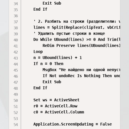
        Exit Sub

    End If

    ' 2. Разбить на строки (разделители: vbCrL
    lines = Split(Replace(clipText, vbCrLf, vb
    ' Удалить пустые строки в конце

    Do While UBound(lines) >= 0 And Trim(lines
        ReDim Preserve lines(UBound(lines) - 1
    Loop

    n = UBound(lines) + 1

    If n = 0 Then

        MsgBox "Не найдено ни одной непустой с
        If Not undoRec Is Nothing Then undoRec
        Exit Sub

    End If

    Set ws = ActiveSheet

    r0 = ActiveCell.Row

    c0 = ActiveCell.Column

    Application.ScreenUpdating = False
