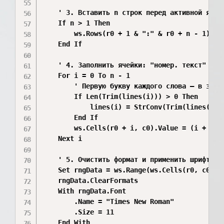
    ' 3. Вставить n строк перед активной ячейк
    If n > 1 Then

        ws.Rows(r0 + 1 & ":" & r0 + n - 1).Ins
    End If

    ' 4. Заполнить ячейки: "номер. текст"

    For i = 0 To n - 1

        ' Первую букву каждого слова — в загла
        If Len(Trim(lines(i))) > 0 Then

            lines(i) = StrConv(Trim(lines(i)),
        End If

        ws.Cells(r0 + i, c0).Value = (i + 1) &
    Next i

    ' 5. Очистить формат и применить шрифт Tim
    Set rngData = ws.Range(ws.Cells(r0, c0), w
    rngData.ClearFormats

    With rngData.Font

        .Name = "Times New Roman"

        .Size = 11

    End With
