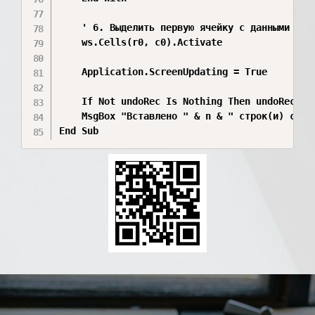
    ' 6. Выделить первую ячейку с данными

    ws.Cells(r0, c0).Activate

    Application.ScreenUpdating = True

    If Not undoRec Is Nothing Then undoRec.End
    MsgBox "Вставлено " & n & " строк(и) с нум
End Sub