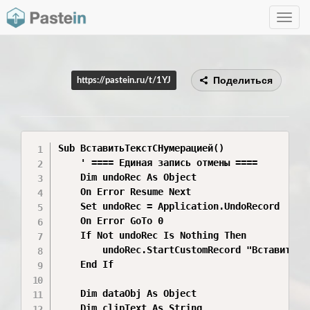
Toggle
navig
Поделиться
https://pastein.ru/t/1YJ
Sub ВставитьТекстСНумерацией()

    ' ==== Единая запись отмены ====

    Dim undoRec As Object

    On Error Resume Next

    Set undoRec = Application.UndoRecord

    On Error GoTo 0

    If Not undoRec Is Nothing Then

        undoRec.StartCustomRecord "Вставить те
    End If

    Dim dataObj As Object

    Dim clipText As String
