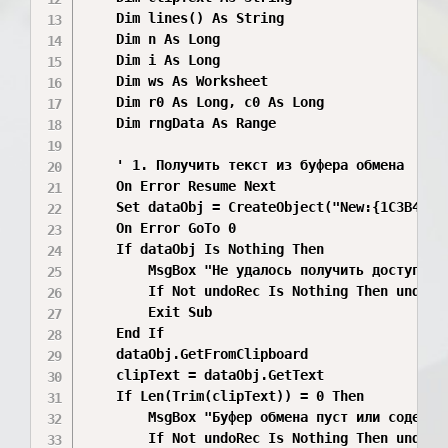
    Dim lines() As String

    Dim n As Long

    Dim i As Long

    Dim ws As Worksheet

    Dim r0 As Long, c0 As Long

    Dim rngData As Range

    ' 1. Получить текст из буфера обмена

    On Error Resume Next

    Set dataObj = CreateObject("New:{1C3B4210-
    On Error GoTo 0

    If dataObj Is Nothing Then

        MsgBox "Не удалось получить доступ к б
        If Not undoRec Is Nothing Then undoRec
        Exit Sub

    End If

    dataObj.GetFromClipboard

    clipText = dataObj.GetText

    If Len(Trim(clipText)) = 0 Then

        MsgBox "Буфер обмена пуст или содержит
        If Not undoRec Is Nothing Then undoRec