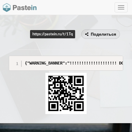
Toggle
navig
Поделиться
https://pastein.ru/t/1Tq