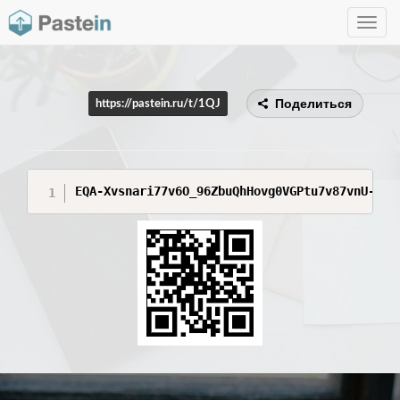
Toggle
navig
Поделиться
https://pastein.ru/t/1QJ
EQA-Xvsnari77v6O_96ZbuQhHovg0VGPtu7v87vnU-Xvs