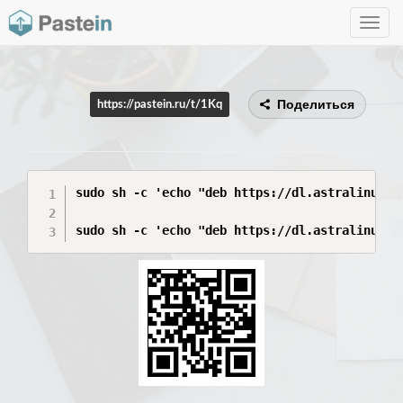
Toggle
navig
Поделиться
https://pastein.ru/t/1Kq
sudo sh -c 'echo "deb https://dl.astralinux.r
sudo sh -c 'echo "deb https://dl.astralinux.r