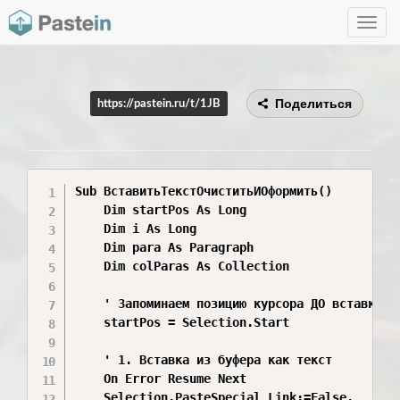
Toggle
navig
Поделиться
https://pastein.ru/t/1JB
Sub ВставитьТекстОчиститьИОформить()

    Dim startPos As Long

    Dim i As Long

    Dim para As Paragraph

    Dim colParas As Collection

    ' Запоминаем позицию курсора ДО вставки

    startPos = Selection.Start

    ' 1. Вставка из буфера как текст

    On Error Resume Next

    Selection.PasteSpecial Link:=False, _
