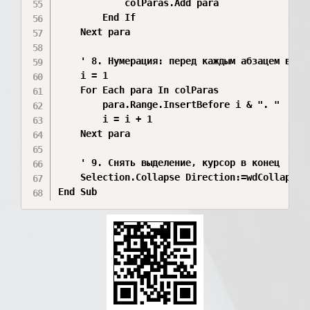
            colParas.Add para

        End If

    Next para

    ' 8. Нумерация: перед каждым абзацем встав
    i = 1

    For Each para In colParas

        para.Range.InsertBefore i & ". "

        i = i + 1

    Next para

    ' 9. Снять выделение, курсор в конец

    Selection.Collapse Direction:=wdCollapseEn
End Sub