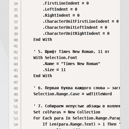
        .FirstLineIndent = 0

        .LeftIndent = 0

        .RightIndent = 0

        .CharacterUnitFirstLineIndent = 0

        .CharacterUnitLeftIndent = 0

        .CharacterUnitRightIndent = 0

    End With

    ' 5. Шрифт Times New Roman, 11 пт

    With Selection.Font

        .Name = "Times New Roman"

        .Size = 11

    End With

    ' 6. Первая буква каждого слова — заглавна
    Selection.Range.Case = wdTitleWord

    ' 7. Собираем непустые абзацы в коллекцию 
    Set colParas = New Collection

    For Each para In Selection.Range.Paragraph
        If Len(para.Range.Text) > 1 Then ' Иг