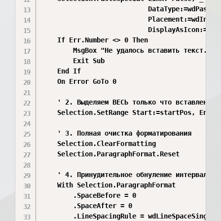
                           DataType:=wdPasteTe
                           Placement:=wdInLine
                           DisplayAsIcon:=Fals
    If Err.Number <> 0 Then

        MsgBox "Не удалось вставить текст. Про
        Exit Sub

    End If

    On Error GoTo 0

    ' 2. Выделяем ВЕСЬ только что вставленный 
    Selection.SetRange Start:=startPos, End:=S
    ' 3. Полная очистка форматирования

    Selection.ClearFormatting

    Selection.ParagraphFormat.Reset

    ' 4. Принудительное обнуление интервалов и
    With Selection.ParagraphFormat

        .SpaceBefore = 0

        .SpaceAfter = 0

        .LineSpacingRule = wdLineSpaceSingle
