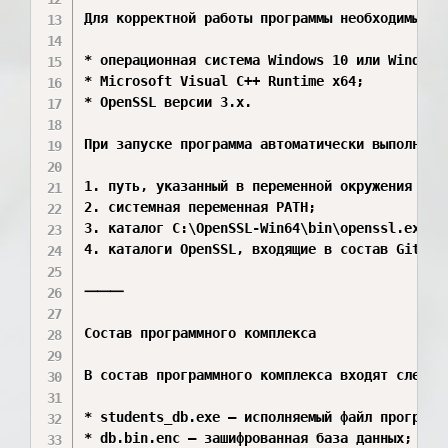
Для корректной работы программы необходимы сле
* операционная система Windows 10 или Windows 
* Microsoft Visual C++ Runtime x64;

* OpenSSL версии 3.x.

При запуске программа автоматически выполняет
1. путь, указанный в переменной окружения OPEN
2. системная переменная PATH;

3. каталог C:\OpenSSL-Win64\bin\openssl.exe;

4. каталоги OpenSSL, входящие в состав Git for
⸻

Состав программного комплекса

В состав программного комплекса входят следующ
* students_db.exe — исполняемый файл программы
* db.bin.enc — зашифрованная база данных;
