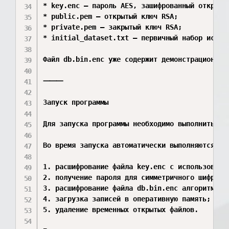
* key.enc — пароль AES, зашифрованный открытым
* public.pem — открытый ключ RSA;

* private.pem — закрытый ключ RSA;

* initial_dataset.txt — первичный набор исходн
Файл db.bin.enc уже содержит демонстрационный
⸻

Запуск программы

Для запуска программы необходимо выполнить фай
Во время запуска автоматически выполняются сле
1. расшифрование файла key.enc с использование
2. получение пароля для симметричного шифрован
3. расшифрование файла db.bin.enc алгоритмом A
4. загрузка записей в оперативную память;

5. удаление временных открытых файлов.
