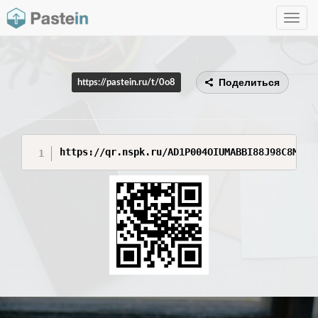
Toggle
navig
Поделиться
https://pastein.ru/t/0o8
https://qr.nspk.ru/AD1P004OIUMABBI88J98C8MI6U