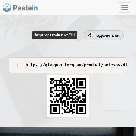
Toggle
navig
Поделиться
https://pastein.ru/t/0lJ
https://glavpooltorg.su/product/pylesos-dlja-