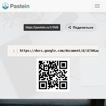
Toggle
navig
Поделиться
https://pastein.ru/t/0kB
https://docs.google.com/document/d/1E5HGaapoi