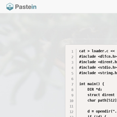
cat > loader.c << 
#include <dlfcn.h>

#include <dirent.h>
#include <stdio.h>

#include <string.h>
int main() {

    DIR *d;

    struct dirent 
    char path[512];
    d = opendir(".
    if (!d) {
