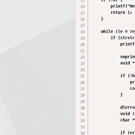
        printf("Не
        return 1;

    }

    while ((e = re
        if (strstr
            printf
            snprin
            void *
            if (!h
                pr
                co
            }

            dlerro
            void (
            char *
            if (er