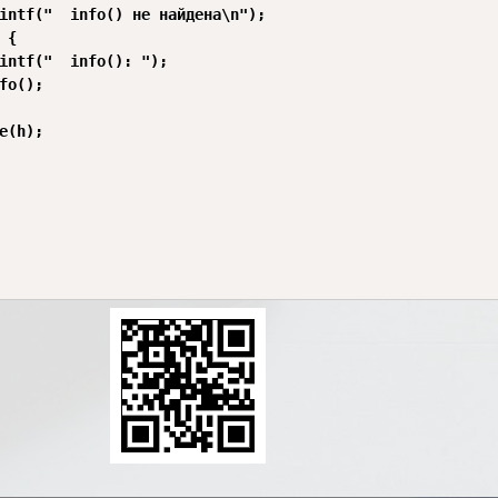
intf("  info() не найдена\n");

{

intf("  info(): ");

fo();

e(h);
