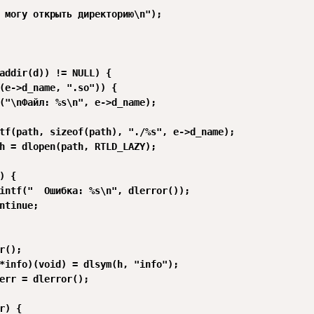
 могу открыть директорию\n");

addir(d)) != NULL) {

(e->d_name, ".so")) {

("\nФайл: %s\n", e->d_name);

tf(path, sizeof(path), "./%s", e->d_name);

h = dlopen(path, RTLD_LAZY);

) {

intf("  Ошибка: %s\n", dlerror());

ntinue;

r();

*info)(void) = dlsym(h, "info");

err = dlerror();

r) {
