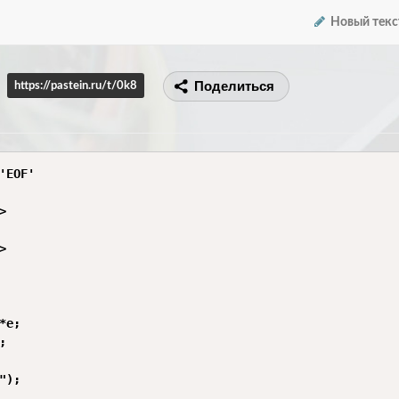
Новый текс
Поделиться
https://pastein.ru/t/0k8
'EOF'





*e;



");
