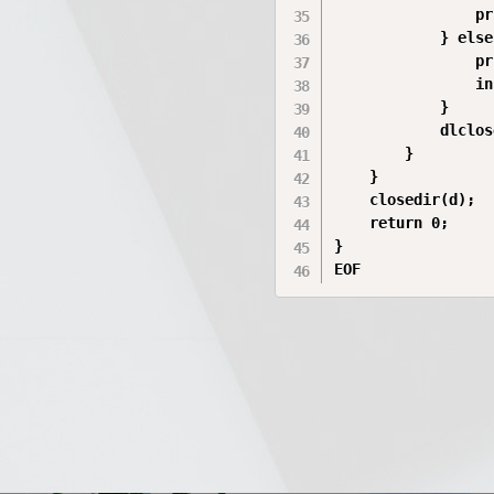
                pr
            } else 
                pr
                in
            }

            dlclos
        }

    }

    closedir(d);

    return 0;

}

EOF