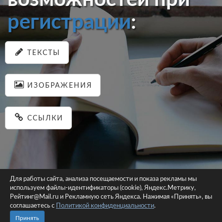
регистрации
:
ТЕКСТЫ
ИЗОБРАЖЕНИЯ
ССЫЛКИ
Для работы сайта, анализа посещаемости и показа рекламы мы
используем файлы-идентификаторы (cookie), Яндекс.Метрику,
© 2026 pastein.ru |
Пользовательское соглашение
|
Политика
Рейтинг@Mail.ru и Рекламную сеть Яндекса. Нажимая «Принять», вы
соглашаетесь с
Политикой конфиденциальности
конфиденциальности
.
Сайт использует файлы-идентификаторы (cookie)
Принять