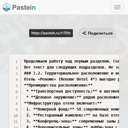
Toggle
navig
Поделиться
https://pastein.ru/t/0hh
Продолжаем работу над первым разделом. Соглас
Вот текст для следующих подразделов. Не забуд
### 1.2. Территориальное расположение и инфрас
Отель «Реноме» (Renome Hotel 4*) выгодно расп
**Преимущества расположения:**

 * **Транспортная доступность:** в шаговой до
 * **Деловое окружение:** рядом расположены к
**Инфраструктура отеля включает:**

 1. **Номерной фонд:** 58 современных номеров 
 2. **Ресторанный комплекс:** на базе отеля р
 3. **Конференц-зона:** современные залы для 
 4. **Дополнительные зоны:** лобби-зона с кру