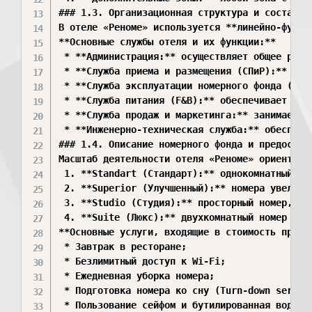
### 1.3. Организационная структура и состав сл
В отеле «Реноме» используется **линейно-функц
**Основные службы отеля и их функции:**

 * **Администрация:** осуществляет общее руко
 * **Служба приема и размещения (СПиР):** клю
 * **Служба эксплуатации номерного фонда (хоз
 * **Служба питания (F&B):** обеспечивает раб
 * **Служба продаж и маркетинга:** занимается
 * **Инженерно-техническая служба:** обеспечи
### 1.4. Описание номерного фонда и предоставл
Масштаб деятельности отеля «Реноме» ориентиро
 1. **Standart (Стандарт):** однокомнатный но
 2. **Superior (Улучшенный):** номера увеличе
 3. **Studio (Студия):** просторный номер, раз
 4. **Suite (Люкс):** двухкомнатный номер высш
**Основные услуги, входящие в стоимость прожив
 * Завтрак в ресторане;

 * Безлимитный доступ к Wi-Fi;

 * Ежедневная уборка номера;

 * Подготовка номера ко сну (Turn-down service
 * Пользование сейфом и бутилированная вода в 