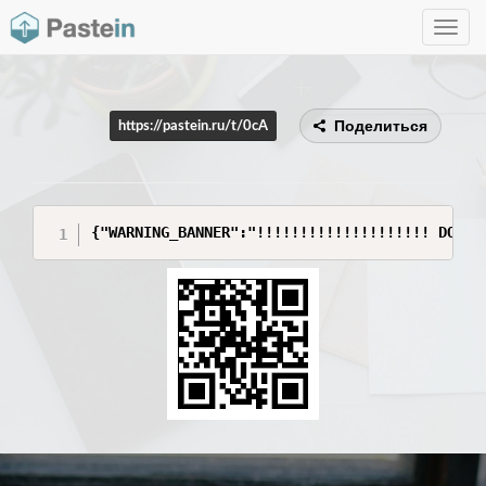
Toggle
navig
Поделиться
https://pastein.ru/t/0cA
{"WARNING_BANNER":"!!!!!!!!!!!!!!!!!!!! DO NO