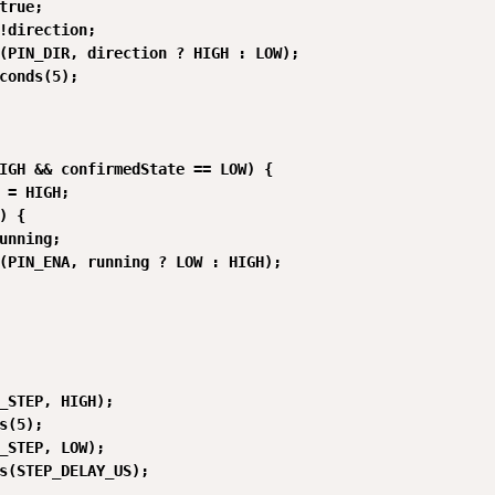
true;

!direction;

(PIN_DIR, direction ? HIGH : LOW);

conds(5);

IGH && confirmedState == LOW) {

 = HIGH;

) {

unning;

(PIN_ENA, running ? LOW : HIGH);

_STEP, HIGH);

s(5);

_STEP, LOW);

s(STEP_DELAY_US);
