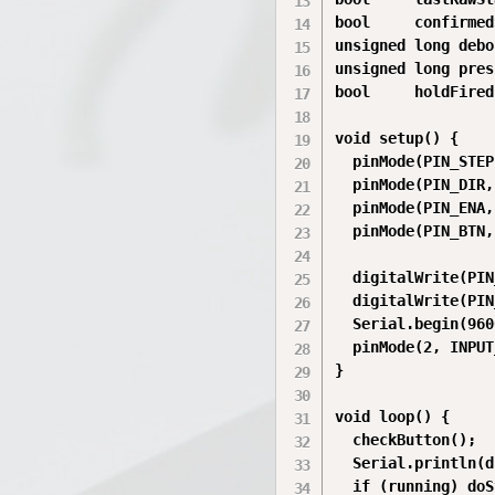
bool     confirmed
unsigned long debo
unsigned long pres
bool     holdFired
void setup() {

  pinMode(PIN_STEP
  pinMode(PIN_DIR,
  pinMode(PIN_ENA,
  pinMode(PIN_BTN,
  digitalWrite(PIN
  digitalWrite(PIN
  Serial.begin(960
  pinMode(2, INPUT
}

void loop() {

  checkButton();

  Serial.println(d
  if (running) doS