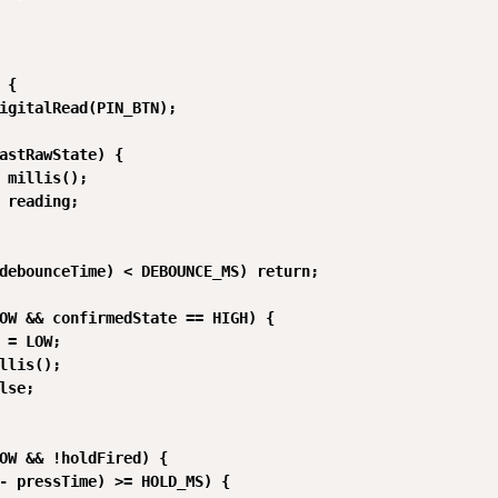
{

igitalRead(PIN_BTN);

astRawState) {

 millis();

 reading;

debounceTime) < DEBOUNCE_MS) return;

OW && confirmedState == HIGH) {

 = LOW;

llis();

lse;

OW && !holdFired) {

- pressTime) >= HOLD_MS) {
