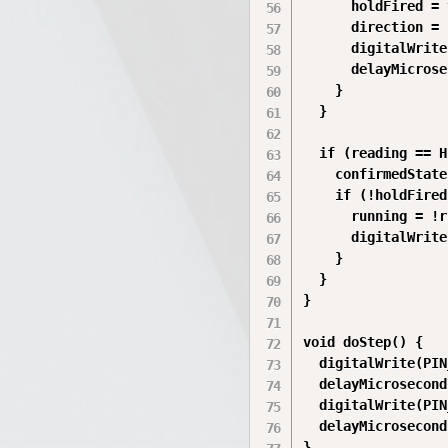
      holdFired = 
      direction = 
      digitalWrite
      delayMicrose
    }

  }

  if (reading == H
    confirmedState
    if (!holdFired
      running = !r
      digitalWrite
    }

  }

}

void doStep() {

  digitalWrite(PIN
  delayMicrosecond
  digitalWrite(PIN
  delayMicrosecond
}