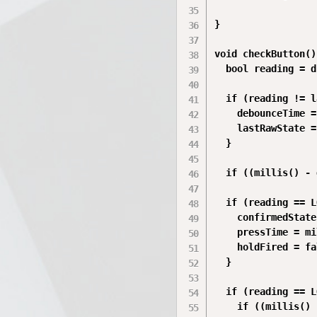
}

void checkButton() 
  bool reading = d
  if (reading != l
    debounceTime =
    lastRawState =
  }

  if ((millis() - 
  if (reading == L
    confirmedState
    pressTime = mi
    holdFired = fa
  }

  if (reading == L
    if ((millis() 