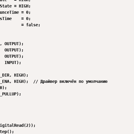
State = HIGH;

unceTime = 0;

sTime    = 0;

         = false;

, OUTPUT);

  OUTPUT);

  OUTPUT);

  INPUT);

_DIR, HIGH);

_ENA, HIGH);  // Драйвер включён по умолчанию

0);

_PULLUP);

igitalRead(2));

tep();
