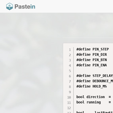
#define PIN_STEP  
#define PIN_DIR   
#define PIN_BTN   
#define PIN_ENA   
#define STEP_DELAY
#define DEBOUNCE_M
#define HOLD_MS   
bool direction  = 
bool running    = 
bool     lastRawSt