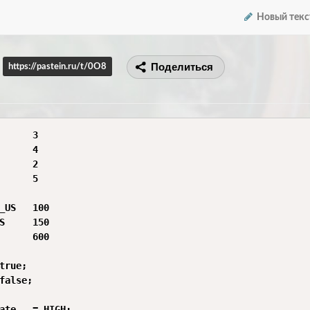
Новый текс
Поделиться
https://pastein.ru/t/0O8
      3

      4

      2

      5   

_US   100

S     150

      600

true;

false;

ate   = HIGH;
