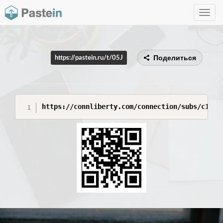
Toggle
navig
Поделиться
https://pastein.ru/t/05J
https://connliberty.com/connection/subs/c1cea