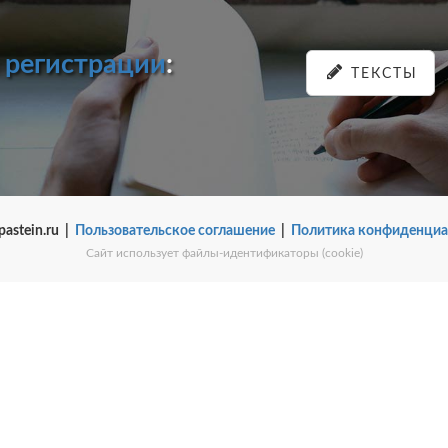
и
регистрации
:
ТЕКСТЫ
pastein.ru |
Пользовательское соглашение
|
Политика конфиденциа
Сайт использует файлы-идентификаторы (cookie)