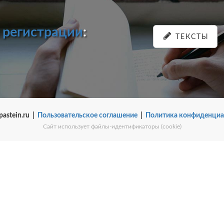
и
регистрации
:
ТЕКСТЫ
pastein.ru |
Пользовательское соглашение
|
Политика конфиденциа
Сайт использует файлы-идентификаторы (cookie)