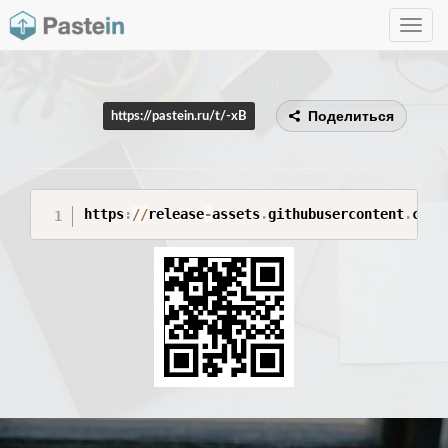
Toggle
navig
Поделиться
https://pastein.ru/t/-xB
https
:
/
/
release
-
assets
.
githubusercontent
.
com
/