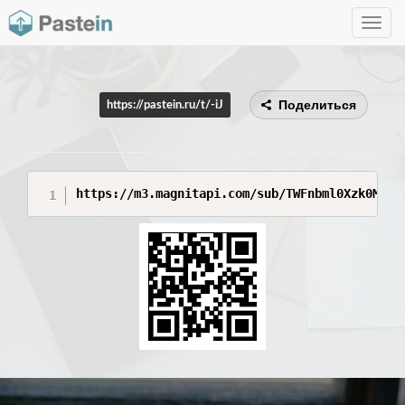
Toggle
navig
Поделиться
https://pastein.ru/t/-iJ
https://m3.magnitapi.com/sub/TWFnbml0Xzk0MjE0