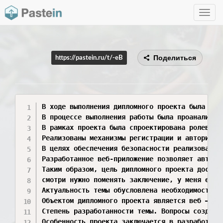
Toggle
navig
Поделиться
https://pastein.ru/t/-eB
В ходе выполнения дипломного проекта была дос
В процессе выполнения работы была проанализир
В рамках проекта была спроектирована ролевая 
Реализованы механизмы регистрации и авторизац
В целях обеспечения безопасности реализованы 
Разработанное веб-приложение позволяет автома
Таким образом, цель дипломного проекта достиг
смотри нужно поменять заключение, у меня есть
Актуальность темы обусловлена необходимостью 
Объектом дипломного проекта является веб – пр
Степень разработанности темы. Вопросы создани
Особенность проекта заключается в разработке 