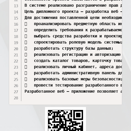
В системе реализовано разграничение прав дост
Цель дипломного проекта – разработка веб – пр
Для достижения поставленной цели необходимо ре
	проанализировать предметную область интернет – торговли автозапчастями;

	определить требования к разрабатываемому веб – приложению;

	выбрать средства разработки и проектирования;

	спроектировать ролевую модель системы;

	разработать структуру базы данных;

	реализовать регистрацию и авторизацию пользователей;

	создать каталог товаров, карточку товара, корзину и оформление заказа;

	реализовать личный кабинет, адреса доставки, историю заказов и отзывы;

	разработать административную панель для управления товарами, пользователями, заказами, отзывами и обращениями;

	реализовать базовые меры безопасности;

	провести тестирование разработанного веб – приложения.

Разработанное веб – приложение позволяет авто