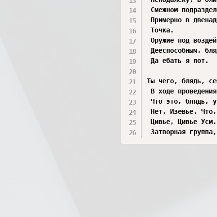
 Смежном подраздел
 Примерно в двенад
 Точка.  

 Оружие под воздей
 Дееспособным, бля
 Да ебать я пот.

Ты чего, блядь, се
 В ходе проведения
 Что это, блядь, у
 Нет, Изевье. Что,
 Цивье, Цивье Усм. 
 Затворная группа,