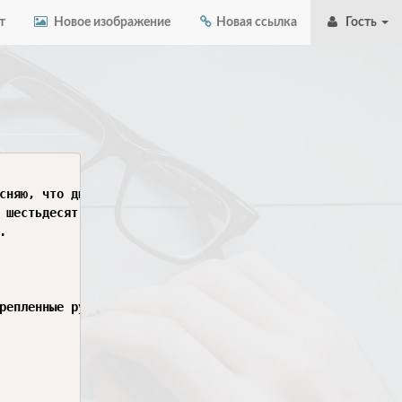
т
Новое изображение
Новая ссылка
Гость
сняю, что двадцать шестого ноль пятого двадцать шестого 
 шестьдесят один, пятьсот пятьдесят один девяносто два н
  

репленные ружья.  
