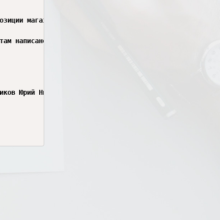
озиции магазин, где остались закрепленные за нами ружья. 
там написано Б. Готово было не. Вот, смотри.  

иков Юрий Николаевич, ружье девяносто семь, семьдесят де