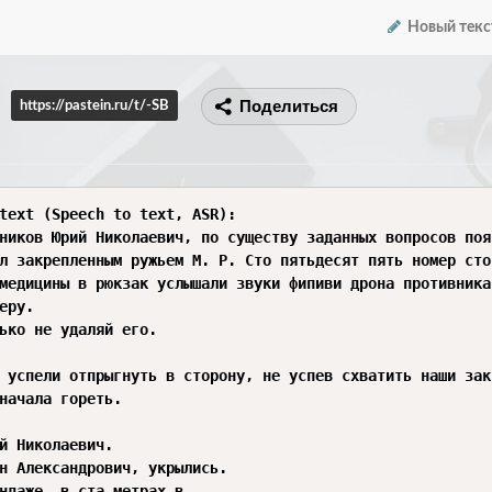
Новый текс
Поделиться
https://pastein.ru/t/-SB
text (Speech to text, ASR):

ников Юрий Николаевич, по существу заданных вопросов поя
л закрепленным ружьем М. Р. Сто пятьдесят пять номер сто
медицины в рюкзак услышали звуки фипиви дрона противника.
еру.  

ько не удаляй его.

 успели отпрыгнуть в сторону, не успев схватить наши зак
начала гореть.  

й Николаевич.  

н Александрович, укрылись.  

ндаже, в ста метрах в.  
