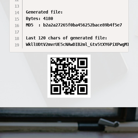
Generated file:

Bytes: 4180

MD5  : b2a2a27265f0ba456252bace89b4f5e7

Last 120 chars of generated file:

WkllUDtV2mvrUE5cNAwDIB2ml_Gtv5tXY6PiXPwgMIIwg