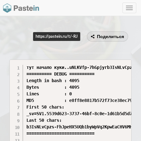
Toggle
navig
Поделиться
https://pastein.ru/t/-RJ
тут начало куки..uNLKVfp-7hGpjyrb3IsNLvCpzs-F
========== DEBUG ==========

Length in bash : 4095

Bytes          : 4095

Lines          : 0

MD5            : e8ff8e8817b572f73ce38ec79af8e
First 50 chars:

_sv=SV1.5539d623-3737-46bf-8c0e-1d61b5d5d716.1
Last 50 chars:

b3IsNLvCpzs-FhJpeHX5UQb1byWpVq2KpwEaCHV6MHSezG
===========================
