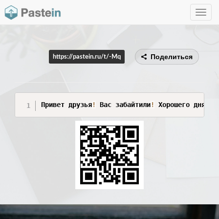
Toggle
navig
Поделиться
https://pastein.ru/t/-Mq
Привет друзья
!
 Вас забайтили
!
 Хорошего дня
!