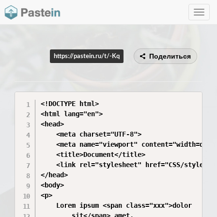
Toggle
navig
Поделиться
https://pastein.ru/t/-Kq
<!DOCTYPE html>

<html lang="en">

<head>

    <meta charset="UTF-8">

    <meta name="viewport" content="width=devic
    <title>Document</title>

    <link rel="stylesheet" href="CSS/styles.cs
</head>

<body>

<p>

	Lorem ipsum <span class="xxx">dolor 

		sit</span> amet. 
