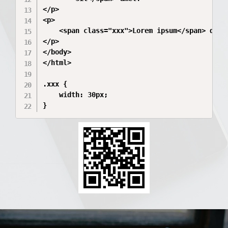
</p>

<p>

	<span class="xxx">Lorem ipsum</span> dolor sit amet.

</p>

</body>

</html>

.xxx {

    width: 30px;

}