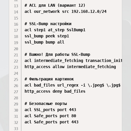
# ACL для LAN (вариант 12)

acl our_network src 192.168.12.0/24

# SSL-Bump настройки

acl step1 at_step SslBump1

ssl_bump peek step1

ssl_bump bump all

# Важно! Для работы SSL-Bump

acl intermediate_fetching transaction_initiato
http_access allow intermediate_fetching

# Фильтрация картинок

acl bad_files url_regex -i \.jpeg$ \.jpg$ \.gi
http_access deny bad_files

# Безопасные порты

acl SSL_ports port 443

acl Safe_ports port 80

acl Safe_ports port 443
