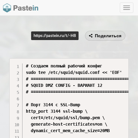
Toggle
navig
Поделиться
https://pastein.ru/t/-H8
# Создаем полный рабочий конфиг

sudo tee /etc/squid/squid.conf << 'EOF'

# ============================================
# SQUID DMZ CONFIG - ВАРИАНТ 12

# ============================================
# Порт 3144 с SSL-Bump

http_port 3144 ssl-bump \

  cert=/etc/squid/ssl/bump.pem \

  generate-host-certificates=on \

  dynamic_cert_mem_cache_size=20MB
