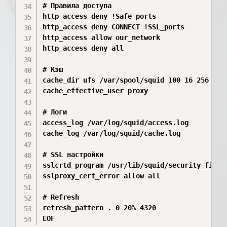
# Правила доступа

http_access deny !Safe_ports

http_access deny CONNECT !SSL_ports

http_access allow our_network

http_access deny all

# Кэш

cache_dir ufs /var/spool/squid 100 16 256

cache_effective_user proxy

# Логи

access_log /var/log/squid/access.log

cache_log /var/log/squid/cache.log

# SSL настройки

sslcrtd_program /usr/lib/squid/security_file_c
sslproxy_cert_error allow all

# Refresh

refresh_pattern . 0 20% 4320

EOF