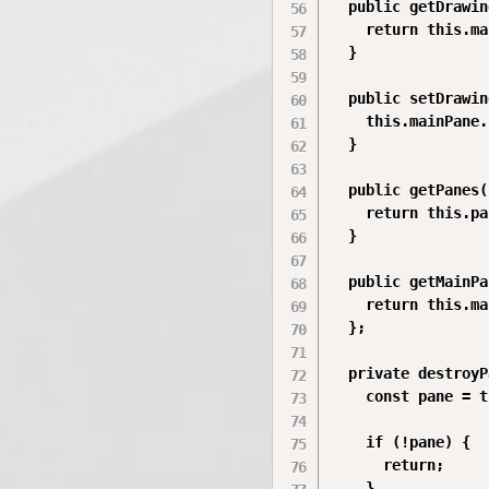
  public getDrawin
    return this.ma
  }

  public setDrawin
    this.mainPane.
  }

  public getPanes(
    return this.pa
  }

  public getMainPa
    return this.ma
  };

  private destroyP
    const pane = t
    if (!pane) {

      return;

    }
