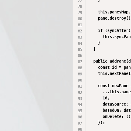
    this.panesMap.
    pane.destroy();
    if (syncAfter) 
      this.syncPan
    }

  }

  public addPane(d
    const id = pan
    this.nextPaneI
    const newPane 
      ...this.pane
      id,

      dataSource: 
      basedOn: dat
      onDelete: ()
    });
