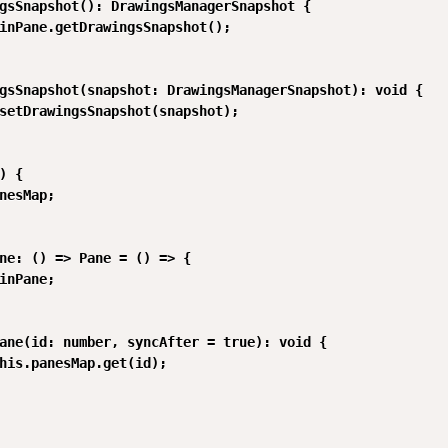
gsSnapshot(): DrawingsManagerSnapshot {

inPane.getDrawingsSnapshot();

gsSnapshot(snapshot: DrawingsManagerSnapshot): void {

setDrawingsSnapshot(snapshot);

) {

nesMap;

ne: () => Pane = () => {

inPane;

ane(id: number, syncAfter = true): void {

his.panesMap.get(id);
