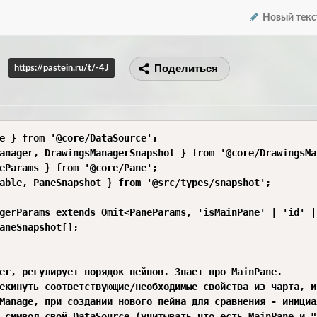
Новый текс
Поделиться
https://pastein.ru/t/-4J
e } from '@core/DataSource';

anager, DrawingsManagerSnapshot } from '@core/DrawingsMan
eParams } from '@core/Pane';

able, PaneSnapshot } from '@src/types/snapshot';

gerParams extends Omit<PaneParams, 'isMainPane' | 'id' |
aneSnapshot[];

er, регулирует порядок пейнов. Знает про MainPane.

екинуть соответствующие/необходимые свойства из чарта, и
Manage, при создании нового пейна для сравнения - инициа
 символ свой DataSource (учитывать что есть MainPane и "