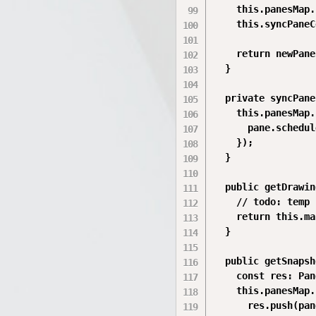
    this.panesMap.
    this.syncPaneC
    return newPane;
  }

  private syncPane
    this.panesMap.
      pane.schedul
    });

  }

  public getDrawin
    // todo: temp

    return this.ma
  }

  public getSnapsh
    const res: Pan
    this.panesMap.
      res.push(pan