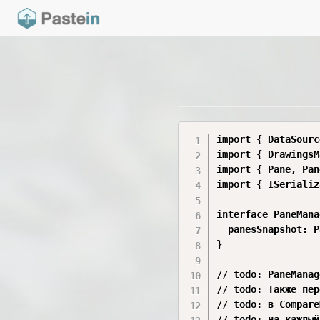
import { DataSourc
import { DrawingsM
import { Pane, Pan
import { ISerializ
interface PaneMana
  panesSnapshot: P
}

// todo: PaneManag
// todo: Также пер
// todo: в Compare
// todo: на каждый