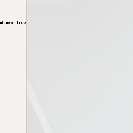
nPane: true, id: 0, onDelete: () => {} });
