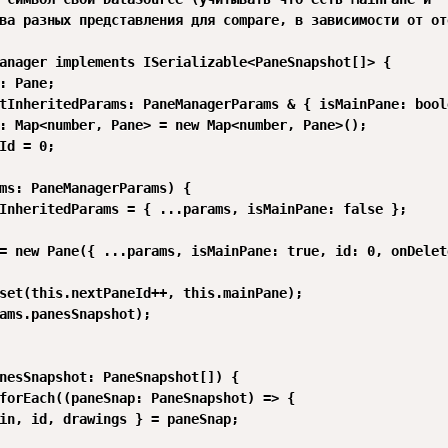
ва разных представления для compare, в зависимости от от
anager implements ISerializable<PaneSnapshot[]> {

: Pane;

tInheritedParams: PaneManagerParams & { isMainPane: boole
: Map<number, Pane> = new Map<number, Pane>();

Id = 0;

ms: PaneManagerParams) {

InheritedParams = { ...params, isMainPane: false };

= new Pane({ ...params, isMainPane: true, id: 0, onDelet
set(this.nextPaneId++, this.mainPane);

ams.panesSnapshot);

nesSnapshot: PaneSnapshot[]) {

forEach((paneSnap: PaneSnapshot) => {

in, id, drawings } = paneSnap;
