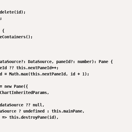
delete(id);



{

eContainers();

ataSource?: DataSource, paneId?: number): Pane {

eId ?? this.nextPaneId++;

d = Math.max(this.nextPaneId, id + 1);

= new Pane({

ChartInheritedParams,

dataSource ?? null,

aSource ? undefined : this.mainPane,

 => this.destroyPane(id),
