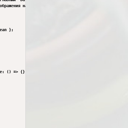
ображения на главном пейне или на второстепенном

an };

e: () => {} });
