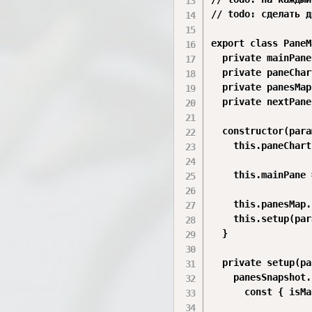
// todo: сделать д
export class PaneM
  private mainPane
  private paneChar
  private panesMap
  private nextPane
  constructor(para
    this.paneChart
    this.mainPane 
    this.panesMap.
    this.setup(par
  }

  private setup(pa
    panesSnapshot.
      const { isMa