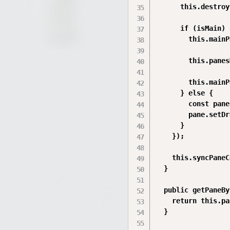
      this.destroy
      if (isMain) {
        this.mainP
        this.panes
        this.mainP
      } else {

        const pane
        pane.setDr
      }

    });

    this.syncPaneC
  }

  public getPaneBy
    return this.pa
  }
