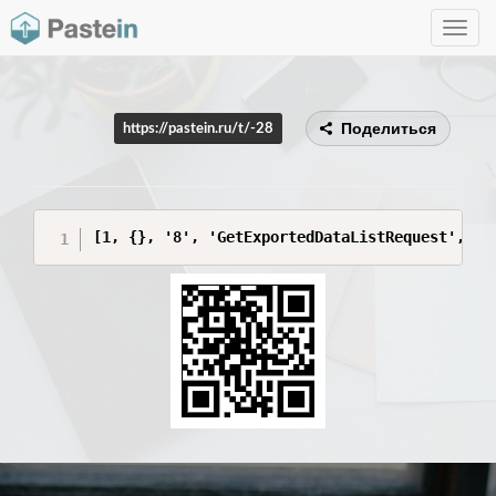
Toggle
navig
Поделиться
https://pastein.ru/t/-28
[1, {}, '8', 'GetExportedDataListRequest', [{